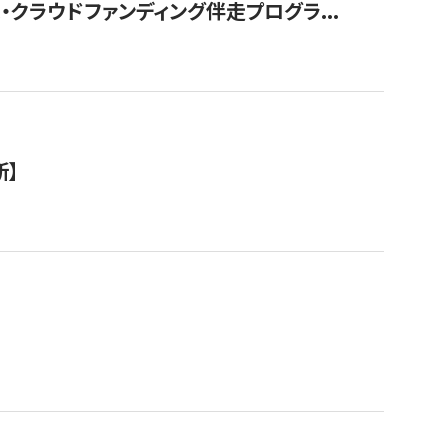
クラウドファンディング伴走プログラ...
新】