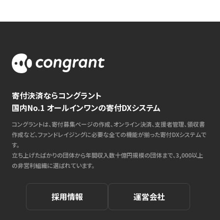
寄付決済ならコングラント
国内No.1 オールインワンの寄付DXシステム
コングラントは、寄付募集ページの作成、オンライン決済、支援者管理、領収書
作成など、ファンドレイジングに必要な全ての機能が揃った寄付DXシステムで
す。
立ち上げたばかりの団体から年間収入数十億円規模の団体まで、3,000以上
の非営利組織に選ばれています。
採用情報
運営会社