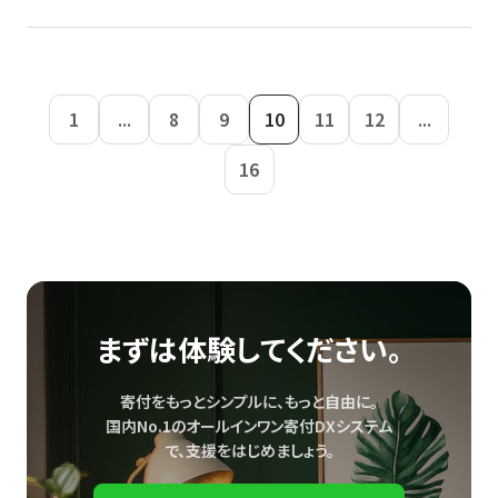
1
...
8
9
10
11
12
...
16
まずは体験してください。
寄付をもっとシンプルに、もっと自由に。
国内No.1のオールインワン寄付DXシステム
で、
支援をはじめましょう。