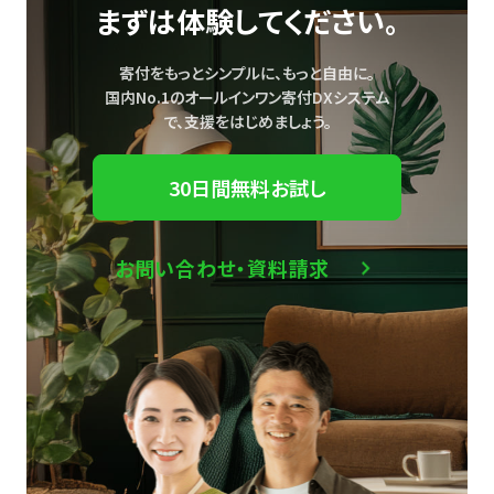
まずは体験してください。
寄付をもっとシンプルに、もっと自由に。
国内No.1のオールインワン寄付DXシステム
で、
支援をはじめましょう。
30日間無料お試し
お問い合わせ・資料請求