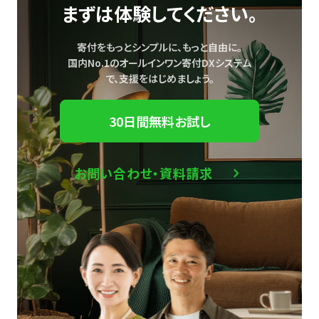
まずは体験してください。
寄付をもっとシンプルに、もっと自由に。
国内No.1のオールインワン寄付DXシステム
で、
支援をはじめましょう。
30日間無料お試し
お問い合わせ・資料請求