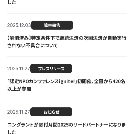
した
2025.12.03
障害報告
【解消済み】特定条件下で継続決済の次回決済が自動実行
されない不具合について
2025.11.27
プレスリリース
「認定NPOカンファレンスignite!」初開催、全国から420名
以上が参加
2025.11.27
お知らせ
コングラントが寄付月間2025のリードパートナーになりま
した