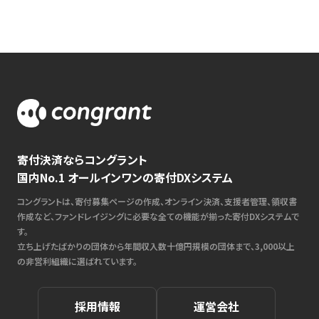
寄付決済ならコングラント
国内No.1 オールインワンの寄付DXシステム
コングラントは、寄付募集ページの作成、オンライン決済、支援者管理、領収書
作成など、ファンドレイジングに必要な全ての機能が揃った寄付DXシステムで
す。
立ち上げたばかりの団体から年間収入数十億円規模の団体まで、3,000以上
の非営利組織に選ばれています。
採用情報
運営会社