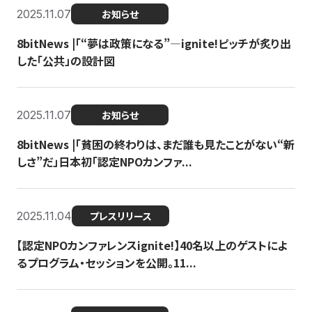
2025.11.07
お知らせ
8bitNews |「“夢は政策になる”—ignite!ピッチが炙り出
した「公共」の設計図
2025.11.07
お知らせ
8bitNews |「貧困の終わりは、まだ誰も見たことがない“新
しさ”だ」日本初「認定NPOカンファ...
2025.11.04
プレスリリース
【認定NPOカンファレンスignite!】40名以上のゲストによ
るプログラム・セッションを公開。11...