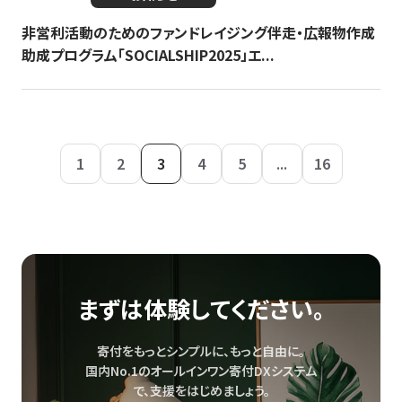
非営利活動のためのファンドレイジング伴走・広報物作成
助成プログラム「SOCIALSHIP2025」エ...
1
2
3
4
5
...
16
まずは体験してください。
寄付をもっとシンプルに、もっと自由に。
国内No.1のオールインワン寄付DXシステム
で、
支援をはじめましょう。