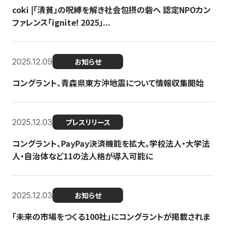
coki |「清貧」の呪縛を解き社会包摂の砦へ 認定NPOカン
ファレンス「ignite! 2025」...
2025.12.09
お知らせ
コングラント、青森県東方沖地震について情報収集開始
2025.12.03
プレスリリース
コングラント、PayPay決済機能を拡大。学校法人・大学法
人・自治体など11の法人格が導入可能に
2025.12.03
お知らせ
「未来の市場をつくる100社」にコングラントが掲載されま