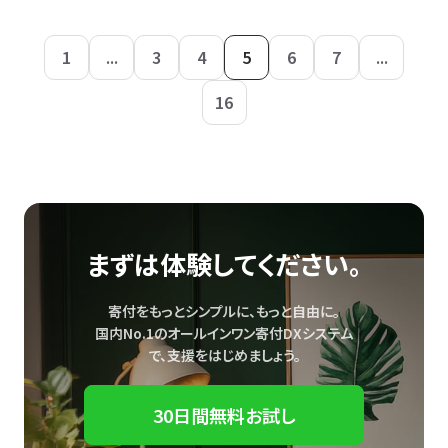
1
...
3
4
5
6
7
...
16
まずは体験してください。
寄付をもっとシンプルに、もっと自由に。
国内No.1のオールインワン寄付DXシステム
で、
支援をはじめましょう。
30日間無料お試し