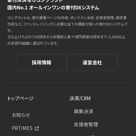
国内No.1 オールインワンの寄付DXシステム
コングラントは、寄付募集ページの作成、オンライン決済、支援者管理、領収書
作成など、ファンドレイジングに必要な全ての機能が揃った寄付DXシステムで
す。
立ち上げたばかりの団体から年間収入数十億円規模の団体まで、3,000以上
の非営利組織に選ばれています。
採用情報
運営会社
トップページ
決済/CRM
募集決済
お知らせ
支援者管理
PRTIMES