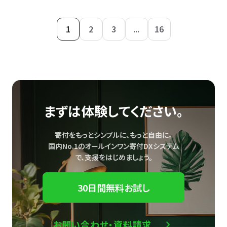
1
2
3
...
16
まずは体験してください。
寄付をもっとシンプルに、もっと自由に。
国内No.1のオールインワン寄付DXシステム
で、
支援をはじめましょう。
30日間無料お試し
お問い合わせ・資料請求