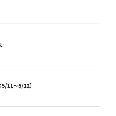
た
11～5/12】