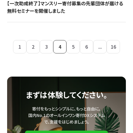
【一次助成終了】マンスリー寄付募集の先輩団体が届ける
無料セミナーを開催しました
1
2
3
4
5
6
...
16
まずは体験してください。
寄付をもっとシンプルに、もっと自由に。
国内No.1のオールインワン寄付DXシステム
で、
支援をはじめましょう。