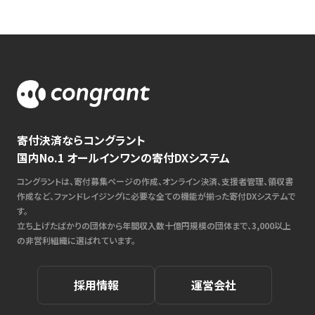
寄付決済ならコングラント
国内No.1 オールインワンの寄付DXシステム
コングラントは、寄付募集ページの作成、オンライン決済、支援者管理、領収書
作成など、ファンドレイジングに必要な全ての機能が揃った寄付DXシステムで
す。
立ち上げたばかりの団体から年間収入数十億円規模の団体まで、3,000以上
の非営利組織に選ばれています。
採用情報
運営会社