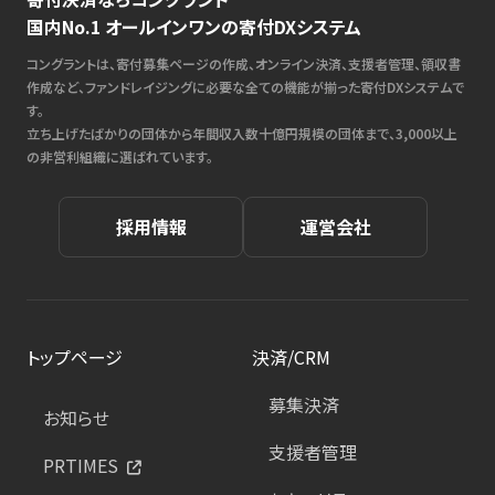
国内No.1 オールインワンの寄付DXシステム
コングラントは、寄付募集ページの作成、オンライン決済、支援者管理、領収書
作成など、ファンドレイジングに必要な全ての機能が揃った寄付DXシステムで
す。
立ち上げたばかりの団体から年間収入数十億円規模の団体まで、3,000以上
の非営利組織に選ばれています。
採用情報
運営会社
トップページ
決済/CRM
募集決済
お知らせ
支援者管理
PRTIMES