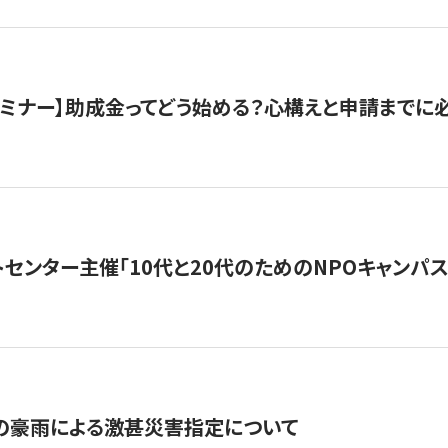
催セミナー】助成金ってどう始める？心構えと申請までに
トセンター主催「10代と20代のためのNPOキャンパ
の豪雨による激甚災害指定について