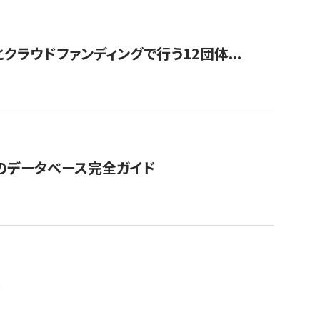
ラウドファンディングで行う12団体...
GOのデータベース完全ガイド
。