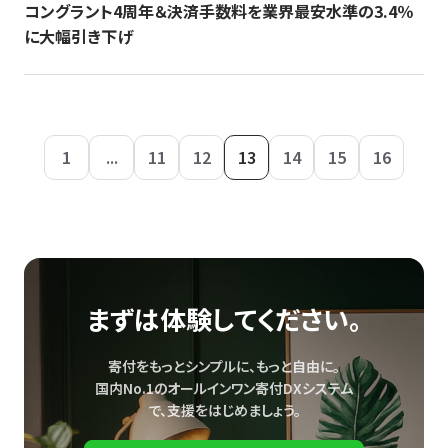
コングラント4周年＆決済手数料を業界最安水準の3.4％
に大幅引き下げ
1
...
11
12
13
14
15
16
まずは体験してください。
寄付をもっとシンプルに、もっと自由に。
国内No.1のオールインワン寄付DXシステム
で、
支援をはじめましょう。