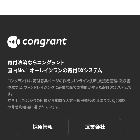
寄付決済ならコングラント
国内No.1 オールインワンの寄付DXシステム
コングラントは、寄付募集ページの作成、オンライン決済、支援者管理、領収書
作成など、ファンドレイジングに必要な全ての機能が揃った寄付DXシステムで
す。
立ち上げたばかりの団体から年間収入数十億円規模の団体まで、3,000以上
の非営利組織に選ばれています。
採用情報
運営会社