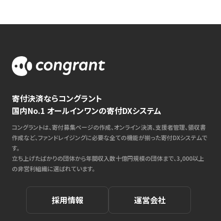
寄付決済ならコングラント
国内No.1 オールインワンの寄付DXシステム
コングラントは、寄付募集ページの作成、オンライン決済、支援者管理、領収書
作成など、ファンドレイジングに必要な全ての機能が揃った寄付DXシステムで
す。
立ち上げたばかりの団体から年間収入数十億円規模の団体まで、3,000以上
の非営利組織に選ばれています。
採用情報
運営会社