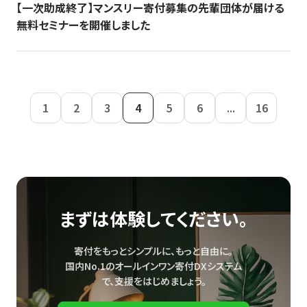
【一次助成終了】マンスリー寄付募集の先輩団体が届ける
無料セミナーを開催しました
1
2
3
4
5
6
...
16
まずは体験してください。
寄付をもっとシンプルに、もっと自由に。
国内No.1のオールインワン寄付DXシステム
で、
支援をはじめましょう。