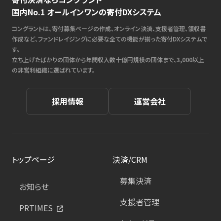
国内No.1 オールインワンの寄付DXシステム
コングラントは、寄付募集ページの作成、オンライン決済、支援者管理、領収書
作成など、ファンドレイジングに必要な全ての機能が揃った寄付DXシステムで
す。
立ち上げたばかりの団体から年間収入数十億円規模の団体まで、3,000以上
の非営利組織に選ばれています。
採用情報
運営会社
トップページ
決済/CRM
募集決済
お知らせ
支援者管理
PRTIMES