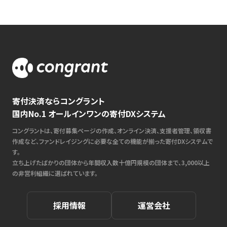
寄付決済ならコングラント
国内No.1 オールインワンの寄付DXシステム
コングラントは、寄付募集ページの作成、オンライン決済、支援者管理、領収書
作成など、ファンドレイジングに必要な全ての機能が揃った寄付DXシステムで
す。
立ち上げたばかりの団体から年間収入数十億円規模の団体まで、3,000以上
の非営利組織に選ばれています。
採用情報
運営会社