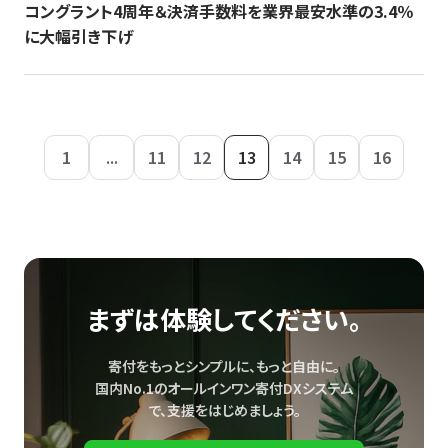
コングラント4周年＆決済手数料を業界最安水準の3.4％
に大幅引き下げ
1
...
11
12
13
14
15
16
まずは体験してください。
寄付をもっとシンプルに、もっと自由に。
国内No.1のオールインワン寄付DXシステム
で、
支援をはじめましょう。