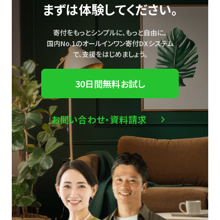
まずは体験してください。
寄付をもっとシンプルに、もっと自由に。
国内No.1のオールインワン寄付DXシステム
で、
支援をはじめましょう。
30日間無料お試し
お問い合わせ・資料請求