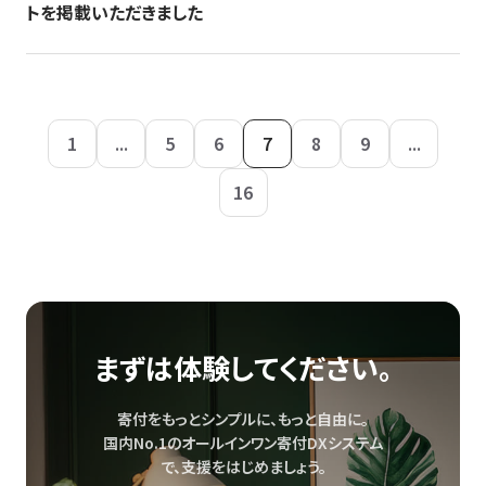
トを掲載いただきました
1
...
5
6
7
8
9
...
16
まずは体験してください。
寄付をもっとシンプルに、もっと自由に。
国内No.1のオールインワン寄付DXシステム
で、
支援をはじめましょう。