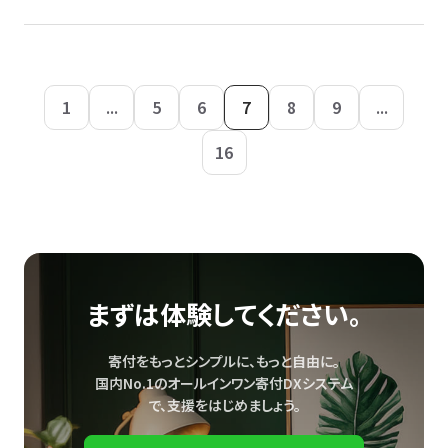
1
...
5
6
7
8
9
...
16
まずは体験してください。
寄付をもっとシンプルに、もっと自由に。
国内No.1のオールインワン寄付DXシステム
で、
支援をはじめましょう。