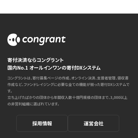
寄付決済ならコングラント
国内No.1 オールインワンの寄付DXシステム
コングラントは、寄付募集ページの作成、オンライン決済、支援者管理、領収書
作成など、ファンドレイジングに必要な全ての機能が揃った寄付DXシステムで
す。
立ち上げたばかりの団体から年間収入数十億円規模の団体まで、3,000以上
の非営利組織に選ばれています。
採用情報
運営会社