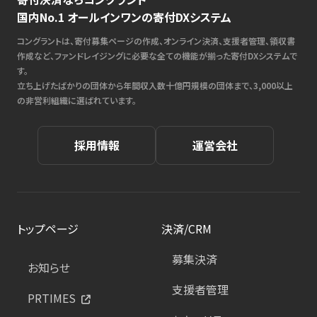
国内No.1 オールインワンの寄付DXシステム
コングラントは、寄付募集ページの作成、オンライン決済、支援者管理、領収書
作成など、ファンドレイジングに必要な全ての機能が揃った寄付DXシステムで
す。
立ち上げたばかりの団体から年間収入数十億円規模の団体まで、3,000以上
の非営利組織に選ばれています。
採用情報
運営会社
トップページ
決済/CRM
募集決済
お知らせ
支援者管理
PRTIMES