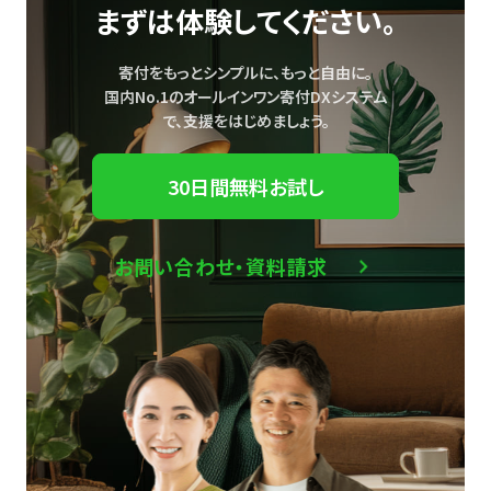
まずは体験してください。
寄付をもっとシンプルに、もっと自由に。
国内No.1のオールインワン寄付DXシステム
で、
支援をはじめましょう。
30日間無料お試し
お問い合わせ・資料請求