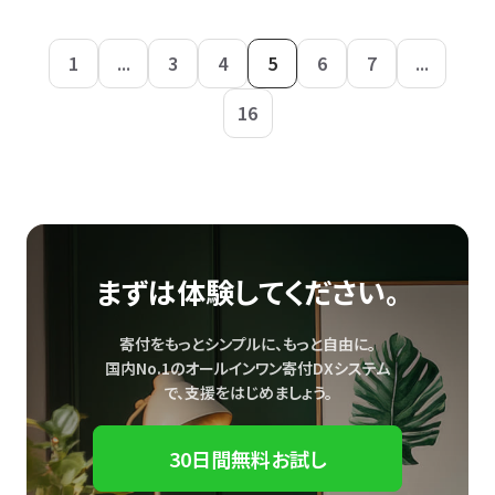
1
...
3
4
5
6
7
...
16
まずは体験してください。
寄付をもっとシンプルに、もっと自由に。
国内No.1のオールインワン寄付DXシステム
で、
支援をはじめましょう。
30日間無料お試し