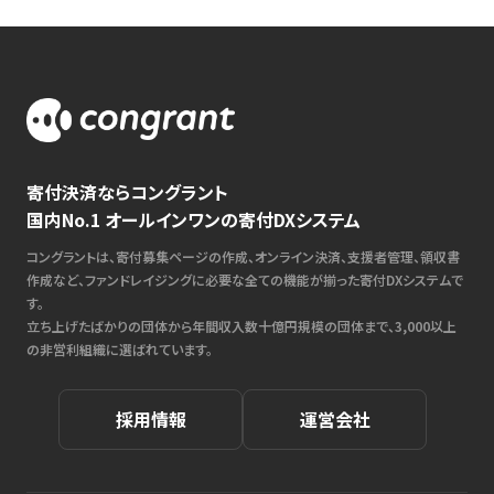
寄付決済ならコングラント
国内No.1 オールインワンの寄付DXシステム
コングラントは、寄付募集ページの作成、オンライン決済、支援者管理、領収書
作成など、ファンドレイジングに必要な全ての機能が揃った寄付DXシステムで
す。
立ち上げたばかりの団体から年間収入数十億円規模の団体まで、3,000以上
の非営利組織に選ばれています。
採用情報
運営会社