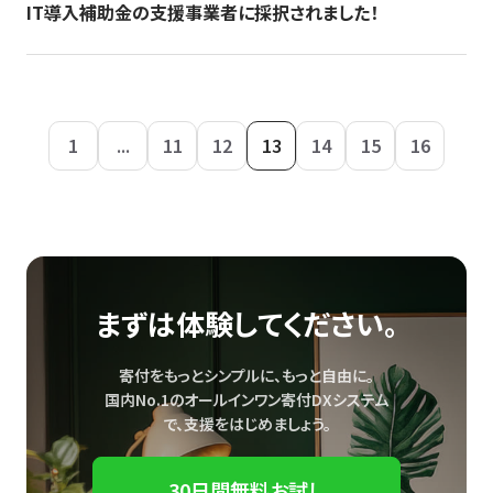
IT導入補助金の支援事業者に採択されました！
1
...
11
12
13
14
15
16
まずは体験してください。
寄付をもっとシンプルに、もっと自由に。
国内No.1のオールインワン寄付DXシステム
で、
支援をはじめましょう。
30日間無料お試し