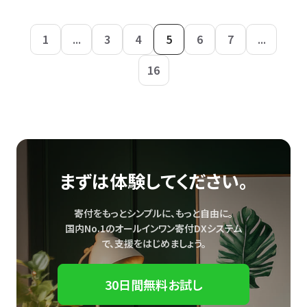
1
...
3
4
5
6
7
...
16
まずは体験してください。
寄付をもっとシンプルに、もっと自由に。
国内No.1のオールインワン寄付DXシステム
で、
支援をはじめましょう。
30日間無料お試し