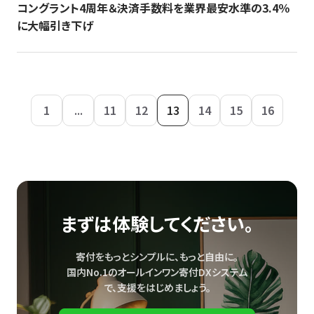
コングラント4周年＆決済手数料を業界最安水準の3.4％
に大幅引き下げ
1
...
11
12
13
14
15
16
まずは体験してください。
寄付をもっとシンプルに、もっと自由に。
国内No.1のオールインワン寄付DXシステム
で、
支援をはじめましょう。