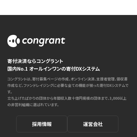
寄付決済ならコングラント
国内No.1 オールインワンの寄付DXシステム
コングラントは、寄付募集ページの作成、オンライン決済、支援者管理、領収書
作成など、ファンドレイジングに必要な全ての機能が揃った寄付DXシステムで
す。
立ち上げたばかりの団体から年間収入数十億円規模の団体まで、3,000以上
の非営利組織に選ばれています。
採用情報
運営会社