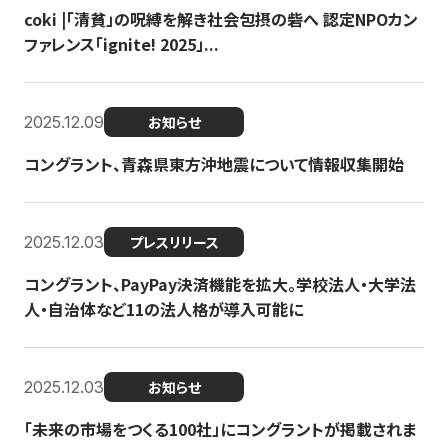
coki |「清貧」の呪縛を解き社会包摂の砦へ 認定NPOカン
ファレンス「ignite! 2025」...
2025.12.09
お知らせ
コングラント、青森県東方沖地震について情報収集開始
2025.12.03
プレスリリース
コングラント、PayPay決済機能を拡大。学校法人・大学法
人・自治体など11の法人格が導入可能に
2025.12.03
お知らせ
「未来の市場をつくる100社」にコングラントが掲載されま