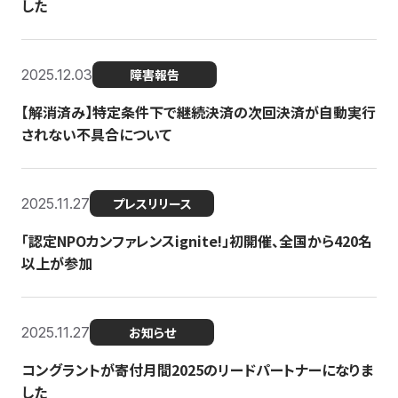
した
2025.12.03
障害報告
【解消済み】特定条件下で継続決済の次回決済が自動実行
されない不具合について
2025.11.27
プレスリリース
「認定NPOカンファレンスignite!」初開催、全国から420名
以上が参加
2025.11.27
お知らせ
コングラントが寄付月間2025のリードパートナーになりま
した