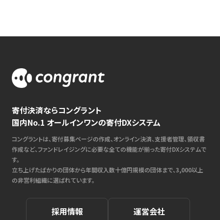
寄付決済ならコングラント
国内No.1 オールインワンの寄付DXシステム
コングラントは、寄付募集ページの作成、オンライン決済、支援者管理、領収書
作成など、ファンドレイジングに必要な全ての機能が揃った寄付DXシステムで
す。
立ち上げたばかりの団体から年間収入数十億円規模の団体まで、3,000以上
の非営利組織に選ばれています。
採用情報
運営会社