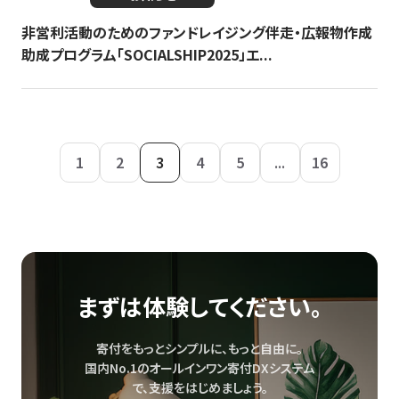
非営利活動のためのファンドレイジング伴走・広報物作成
助成プログラム「SOCIALSHIP2025」エ...
1
2
3
4
5
...
16
まずは体験してください。
寄付をもっとシンプルに、もっと自由に。
国内No.1のオールインワン寄付DXシステム
で、
支援をはじめましょう。