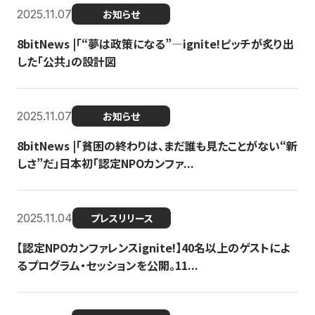
2025.11.07
お知らせ
8bitNews |「“夢は政策になる”—ignite!ピッチが炙り出
した「公共」の設計図
2025.11.07
お知らせ
8bitNews |「貧困の終わりは、まだ誰も見たことがない“新
しさ”だ」日本初「認定NPOカンファ...
2025.11.04
プレスリリース
【認定NPOカンファレンスignite!】40名以上のゲストによ
るプログラム・セッションを公開。11...