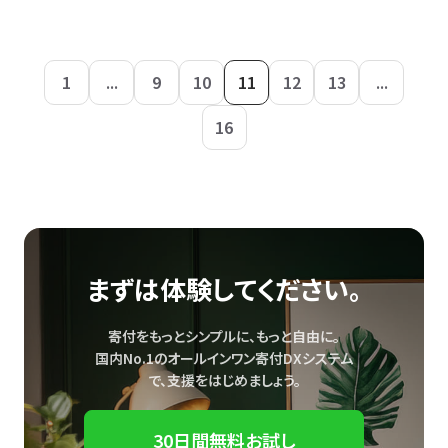
1
...
9
10
11
12
13
...
16
まずは体験してください。
寄付をもっとシンプルに、もっと自由に。
国内No.1のオールインワン寄付DXシステム
で、
支援をはじめましょう。
30日間無料お試し