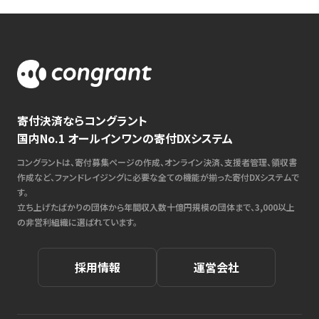
寄付決済ならコングラント
国内No.1 オールインワンの寄付DXシステム
コングラントは、寄付募集ページの作成、オンライン決済、支援者管理、領収書
作成など、ファンドレイジングに必要な全ての機能が揃った寄付DXシステムで
す。
立ち上げたばかりの団体から年間収入数十億円規模の団体まで、3,000以上
の非営利組織に選ばれています。
採用情報
運営会社