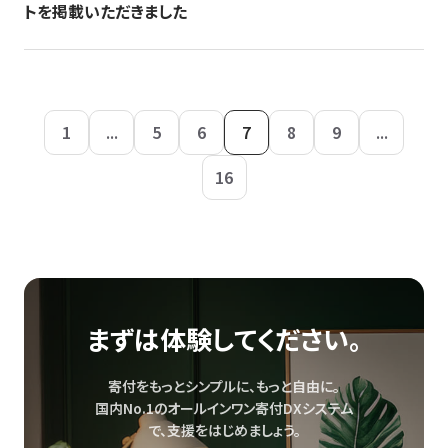
トを掲載いただきました
1
...
5
6
7
8
9
...
16
まずは体験してください。
寄付をもっとシンプルに、もっと自由に。
国内No.1のオールインワン寄付DXシステム
で、
支援をはじめましょう。