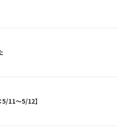
た
11～5/12】