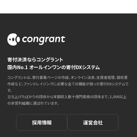
寄付決済ならコングラント
国内No.1 オールインワンの寄付DXシステム
コングラントは、寄付募集ページの作成、オンライン決済、支援者管理、領収書
作成など、ファンドレイジングに必要な全ての機能が揃った寄付DXシステムで
す。
立ち上げたばかりの団体から年間収入数十億円規模の団体まで、3,000以上
の非営利組織に選ばれています。
採用情報
運営会社