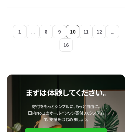
1
...
8
9
10
11
12
...
16
まずは体験してください。
寄付をもっとシンプルに、もっと自由に。
国内No.1のオールインワン寄付DXシステム
で、
支援をはじめましょう。