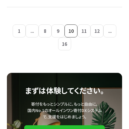
1
...
8
9
10
11
12
...
16
まずは体験してください。
寄付をもっとシンプルに、もっと自由に。
国内No.1のオールインワン寄付DXシステム
で、
支援をはじめましょう。