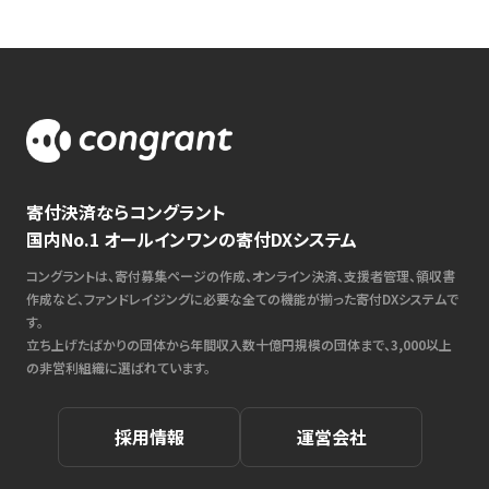
寄付決済ならコングラント
国内No.1 オールインワンの寄付DXシステム
コングラントは、寄付募集ページの作成、オンライン決済、支援者管理、領収書
作成など、ファンドレイジングに必要な全ての機能が揃った寄付DXシステムで
す。
立ち上げたばかりの団体から年間収入数十億円規模の団体まで、3,000以上
の非営利組織に選ばれています。
採用情報
運営会社