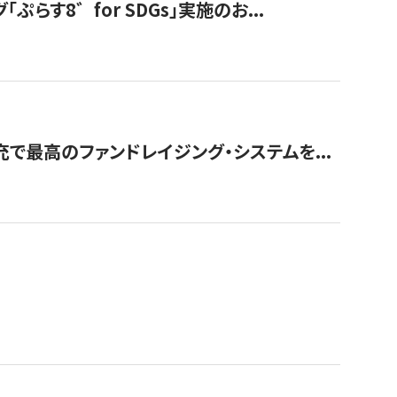
す8゛for SDGs」実施のお...
で最高のファンドレイジング・システムを...