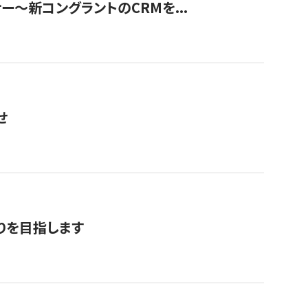
ナー〜新コングラントのCRMを...
せ
りを目指します