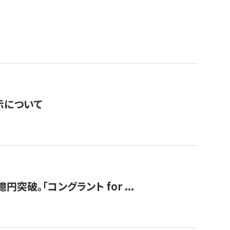
表示について
破。「コングラント for ...