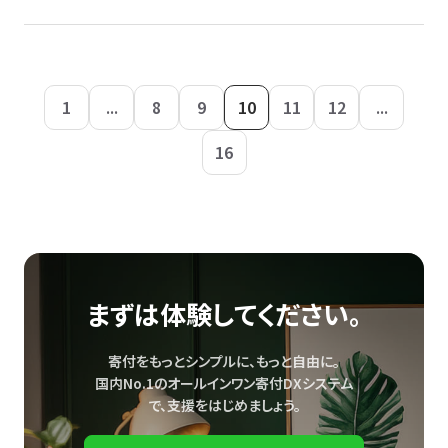
1
...
8
9
10
11
12
...
16
まずは体験してください。
寄付をもっとシンプルに、もっと自由に。
国内No.1のオールインワン寄付DXシステム
で、
支援をはじめましょう。