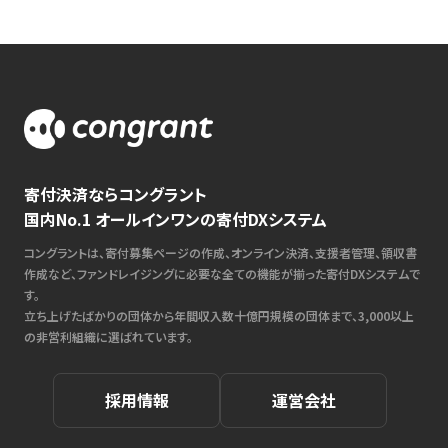
寄付決済ならコングラント
国内No.1 オールインワンの寄付DXシステム
コングラントは、寄付募集ページの作成、オンライン決済、支援者管理、領収書
作成など、ファンドレイジングに必要な全ての機能が揃った寄付DXシステムで
す。
立ち上げたばかりの団体から年間収入数十億円規模の団体まで、3,000以上
の非営利組織に選ばれています。
採用情報
運営会社