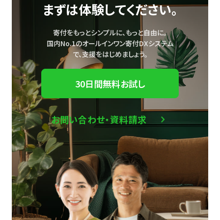
まずは体験してください。
寄付をもっとシンプルに、もっと自由に。
国内No.1のオールインワン寄付DXシステム
で、
支援をはじめましょう。
30日間無料お試し
お問い合わせ・資料請求