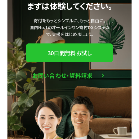
まずは体験してください。
寄付をもっとシンプルに、もっと自由に。
国内No.1のオールインワン寄付DXシステム
で、
支援をはじめましょう。
30日間無料お試し
お問い合わせ・資料請求