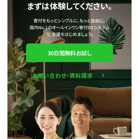
まずは体験してください。
寄付をもっとシンプルに、もっと自由に。
国内No.1のオールインワン寄付DXシステム
で、
支援をはじめましょう。
30日間無料お試し
お問い合わせ・資料請求