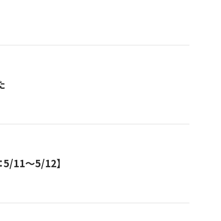
た
11～5/12】