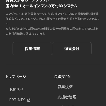
国内No.1 オールインワンの寄付DXシステム
コングラントは、寄付募集ページの作成、オンライン決済、支援者管理、領収書
作成など、ファンドレイジングに必要な全ての機能が揃った寄付DXシステムで
す。
立ち上げたばかりの団体から年間収入数十億円規模の団体まで、3,000以上
の非営利組織に選ばれています。
採用情報
運営会社
トップページ
決済/CRM
募集決済
お知らせ
支援者管理
PRTIMES