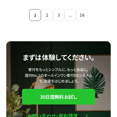
1
2
3
...
16
まずは体験してください。
寄付をもっとシンプルに、もっと自由に。
国内No.1のオールインワン寄付DXシステム
で、
支援をはじめましょう。
30日間無料お試し
お問い合わせ・資料請求