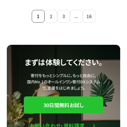
1
2
3
...
16
まずは体験してください。
寄付をもっとシンプルに、もっと自由に。
国内No.1のオールインワン寄付DXシステム
で、
支援をはじめましょう。
30日間無料お試し
お問い合わせ・資料請求