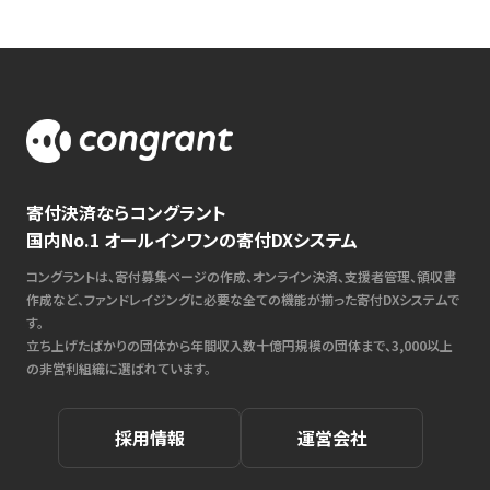
寄付決済ならコングラント
国内No.1 オールインワンの寄付DXシステム
コングラントは、寄付募集ページの作成、オンライン決済、支援者管理、領収書
作成など、ファンドレイジングに必要な全ての機能が揃った寄付DXシステムで
す。
立ち上げたばかりの団体から年間収入数十億円規模の団体まで、3,000以上
の非営利組織に選ばれています。
採用情報
運営会社