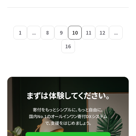
1
...
8
9
10
11
12
...
16
まずは体験してください。
寄付をもっとシンプルに、もっと自由に。
国内No.1のオールインワン寄付DXシステム
で、
支援をはじめましょう。