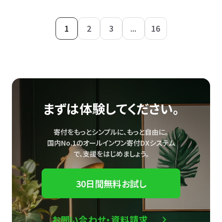
1
2
3
...
16
まずは体験してください。
寄付をもっとシンプルに、もっと自由に。
国内No.1のオールインワン寄付DXシステム
で、
支援をはじめましょう。
30日間無料お試し
お問い合わせ・資料請求