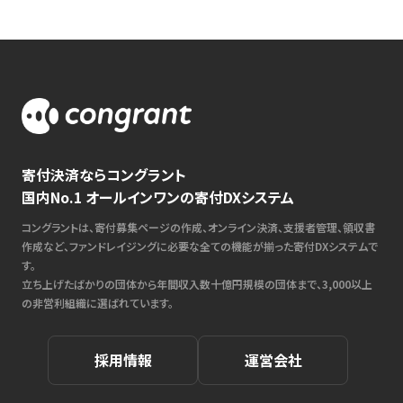
寄付決済ならコングラント
国内No.1 オールインワンの寄付DXシステム
コングラントは、寄付募集ページの作成、オンライン決済、支援者管理、領収書
作成など、ファンドレイジングに必要な全ての機能が揃った寄付DXシステムで
す。
立ち上げたばかりの団体から年間収入数十億円規模の団体まで、3,000以上
の非営利組織に選ばれています。
採用情報
運営会社