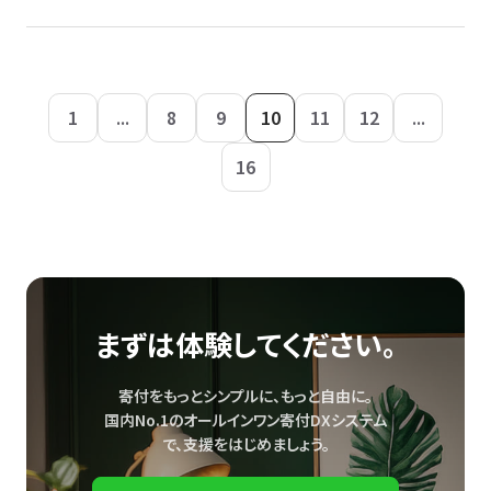
1
...
8
9
10
11
12
...
16
まずは体験してください。
寄付をもっとシンプルに、もっと自由に。
国内No.1のオールインワン寄付DXシステム
で、
支援をはじめましょう。