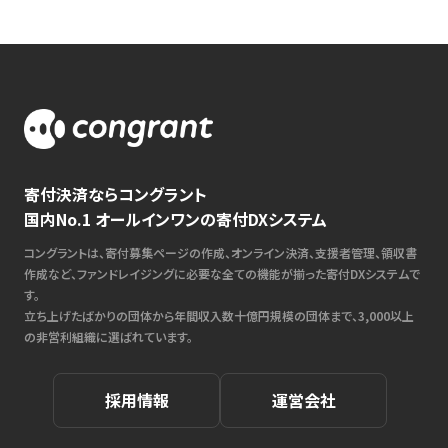
寄付決済ならコングラント
国内No.1 オールインワンの寄付DXシステム
コングラントは、寄付募集ページの作成、オンライン決済、支援者管理、領収書
作成など、ファンドレイジングに必要な全ての機能が揃った寄付DXシステムで
す。
立ち上げたばかりの団体から年間収入数十億円規模の団体まで、3,000以上
の非営利組織に選ばれています。
採用情報
運営会社