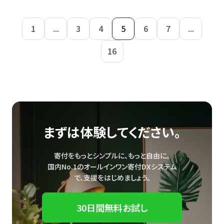
1
...
3
4
5
6
7
...
16
まずは体験してください。
寄付をもっとシンプルに、もっと自由に。
国内No.1のオールインワン寄付DXシステム
で、
支援をはじめましょう。
30日間無料お試し