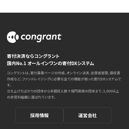
寄付決済ならコングラント
国内No.1 オールインワンの寄付DXシステム
コングラントは、寄付募集ページの作成、オンライン決済、支援者管理、領収書
作成など、ファンドレイジングに必要な全ての機能が揃った寄付DXシステムで
す。
立ち上げたばかりの団体から年間収入数十億円規模の団体まで、3,000以上
の非営利組織に選ばれています。
採用情報
運営会社