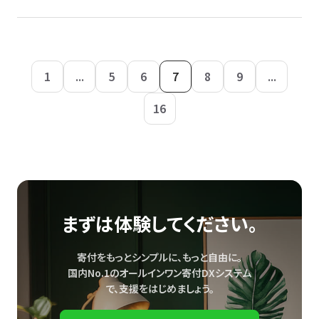
1
...
5
6
7
8
9
...
16
まずは体験してください。
寄付をもっとシンプルに、もっと自由に。
国内No.1のオールインワン寄付DXシステム
で、
支援をはじめましょう。