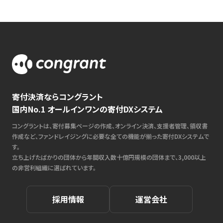
寄付決済ならコングラント
国内No.1 オールインワンの寄付DXシステム
コングラントは、寄付募集ページの作成、オンライン決済、支援者管理、領収書
作成など、ファンドレイジングに必要な全ての機能が揃った寄付DXシステムで
す。
立ち上げたばかりの団体から年間収入数十億円規模の団体まで、3,000以上
の非営利組織に選ばれています。
採用情報
運営会社