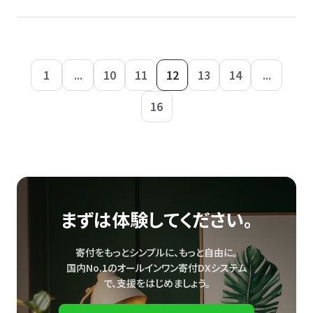
1
...
10
11
12
13
14
...
16
まずは体験してください。
寄付をもっとシンプルに、もっと自由に。
国内No.1のオールインワン寄付DXシステム
で、
支援をはじめましょう。