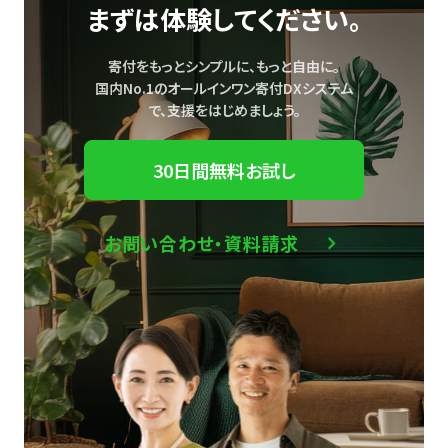
まずは体験してください。
寄付をもっとシンプルに、もっと自由に。
国内No.1のオールインワン寄付DXシステム
で、
支援をはじめましょう。
30日間無料お試し
お問い合わせ・資料請求