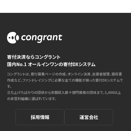
寄付決済ならコングラント
国内No.1 オールインワンの寄付DXシステム
コングラントは、寄付募集ページの作成、オンライン決済、支援者管理、領収書
作成など、ファンドレイジングに必要な全ての機能が揃った寄付DXシステムで
す。
立ち上げたばかりの団体から年間収入数十億円規模の団体まで、3,000以上
の非営利組織に選ばれています。
採用情報
運営会社