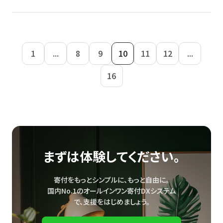
1
...
8
9
10
11
12
...
16
まずは体験してください。
寄付をもっとシンプルに、もっと自由に。
国内No.1のオールインワン寄付DXシステム
で、
支援をはじめましょう。