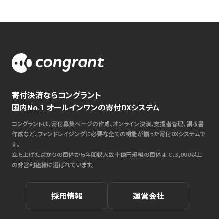
寄付決済ならコングラント
国内No.1 オールインワンの寄付DXシステム
コングラントは、寄付募集ページの作成、オンライン決済、支援者管理、領収書
作成など、ファンドレイジングに必要な全ての機能が揃った寄付DXシステムで
す。
立ち上げたばかりの団体から年間収入数十億円規模の団体まで、3,000以上
の非営利組織に選ばれています。
採用情報
運営会社