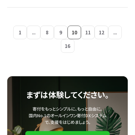
1
...
8
9
10
11
12
...
16
まずは体験してください。
寄付をもっとシンプルに、もっと自由に。
国内No.1のオールインワン寄付DXシステム
で、
支援をはじめましょう。